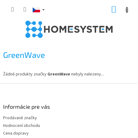
Přejít
NÁKUP
na
obsah
KOŠÍK
GreenWave
Žádné produkty značky
GreenWave
nebyly nalezeny...
Z
á
p
a
Informácie pre vás
t
Prodávané značky
í
Hodnocení obchodu
Cena dopravy