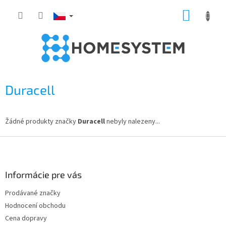
Přejít
NÁKUP
na
obsah
KOŠÍK
Duracell
Žádné produkty značky
Duracell
nebyly nalezeny...
Z
á
p
a
Informácie pre vás
t
Prodávané značky
í
Hodnocení obchodu
Cena dopravy