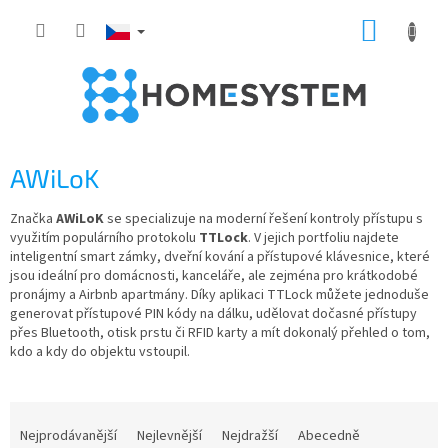
Přejít
NÁKUP
na
obsah
KOŠÍK
AWiLoK
Značka
AWiLoK
se specializuje na moderní řešení kontroly přístupu s
využitím populárního protokolu
TTLock
. V jejich portfoliu najdete
inteligentní smart zámky, dveřní kování a přístupové klávesnice, které
jsou ideální pro domácnosti, kanceláře, ale zejména pro krátkodobé
pronájmy a Airbnb apartmány. Díky aplikaci TTLock můžete jednoduše
generovat přístupové PIN kódy na dálku, udělovat dočasné přístupy
přes Bluetooth, otisk prstu či RFID karty a mít dokonalý přehled o tom,
kdo a kdy do objektu vstoupil.
Ř
a
Nejprodávanější
Nejlevnější
Nejdražší
Abecedně