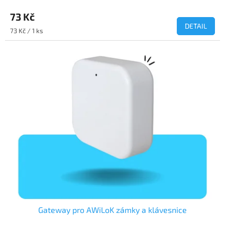
73 Kč
DETAIL
Měrná
73 Kč / 1 ks
cena:
Gateway pro AWiLoK zámky a klávesnice