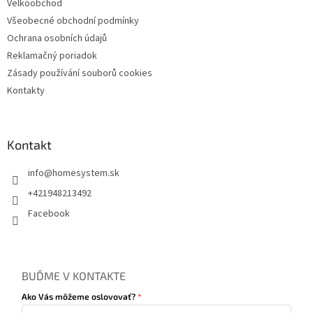
ý
Velkoobchod
p
Všeobecné obchodní podmínky
i
Ochrana osobních údajů
s
u
Reklamačný poriadok
Zásady používání souborů cookies
Kontakty
Kontakt
info
@
homesystem.sk
+421948213492
Facebook
BUĎME V KONTAKTE
Ako Vás môžeme oslovovať?