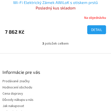
Wi-Fi Elektrický Zámek AWiLoK s otiskem prstů
Posledný kus skladom
Na objednávku
DETAIL
7 862 Kč
3
položek celkem
O
v
l
Z
á
á
d
p
a
a
Informácie pre vás
c
t
í
Prodávané značky
í
p
Hodnocení obchodu
r
v
Cena dopravy
k
Důvody nákupu u nás
y
Jak nakupovat
v