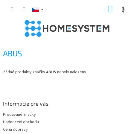
Přejít
NÁKUP
na
obsah
KOŠÍK
ABUS
Žádné produkty značky
ABUS
nebyly nalezeny...
Z
á
p
a
Informácie pre vás
t
Prodávané značky
í
Hodnocení obchodu
Cena dopravy