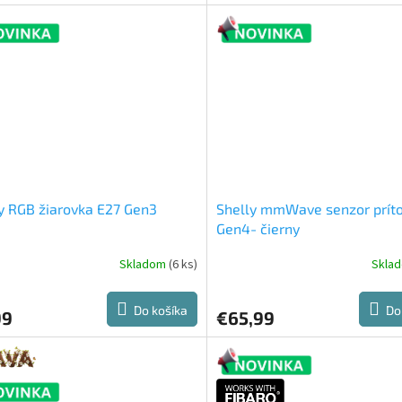
y RGB žiarovka E27 Gen3
Shelly mmWave senzor prít
Gen4- čierny
Skladom
(6 ks)
Skla
Do košíka
Do
99
€65,99