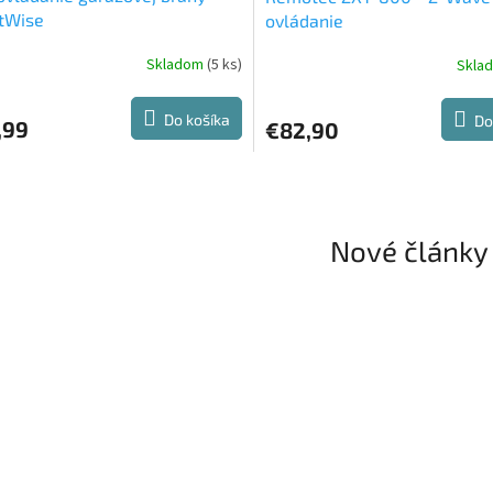
tWise
ovládanie
Skladom
(5 ks)
Skla
Do košíka
Do
,99
€82,90
Nové články