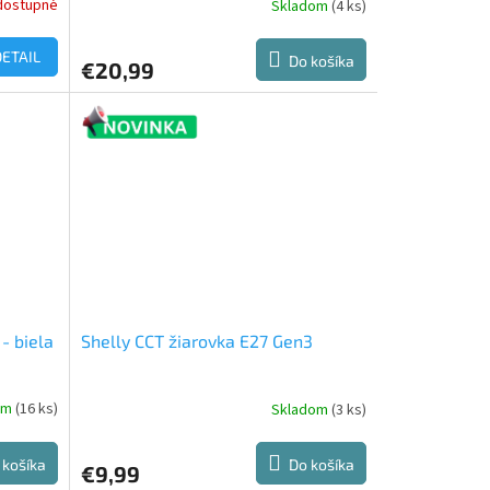
dostupné
Skladom
(4 ks)
DETAIL
Do košíka
€20,99
- biela
Shelly CCT žiarovka E27 Gen3
om
(16 ks)
Skladom
(3 ks)
 košíka
Do košíka
€9,99