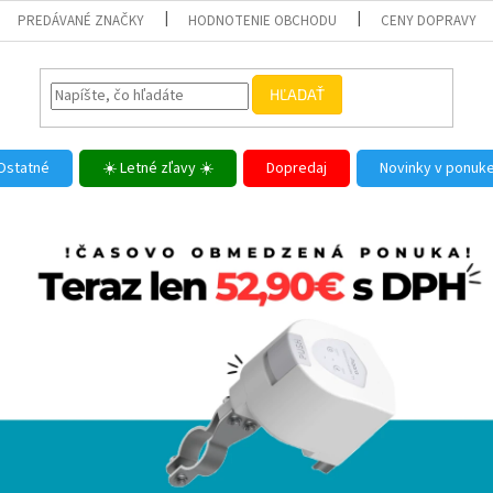
PREDÁVANÉ ZNAČKY
HODNOTENIE OBCHODU
CENY DOPRAVY
HĽADAŤ
Ostatné
☀️ Letné zľavy ☀️
Dopredaj
Novinky v ponuk