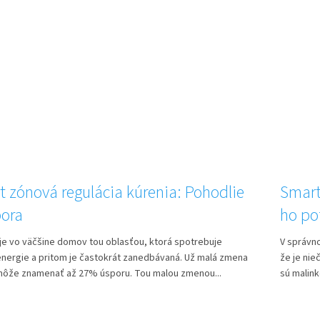
 zónová regulácia kúrenia: Pohodlie
Smart
pora
ho po
je vo väčšine domov tou oblasťou, ktorá spotrebuje
V správn
energie a pritom je častokrát zanedbávaná. Už malá zmena
že je nie
môže znamenať až 27% úsporu. Tou malou zmenou...
sú malink