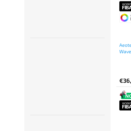
Aeote
Wave
€36