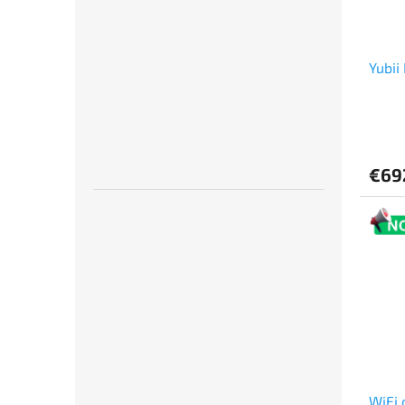
Yubii
€69
WiFi 