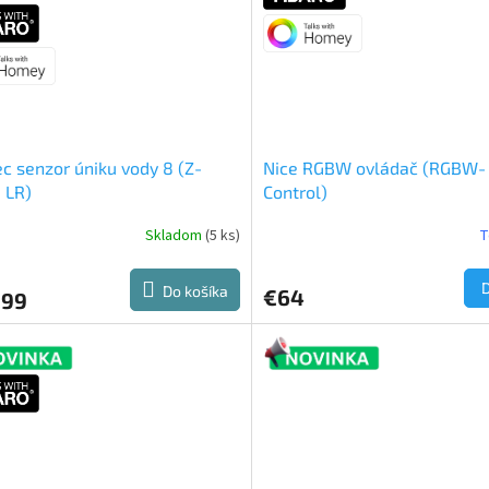
c senzor úniku vody 8 (Z-
Nice RGBW ovládač (RGBW-
 LR)
Control)
Skladom
(5 ks)
T
Do košíka
€64
,99