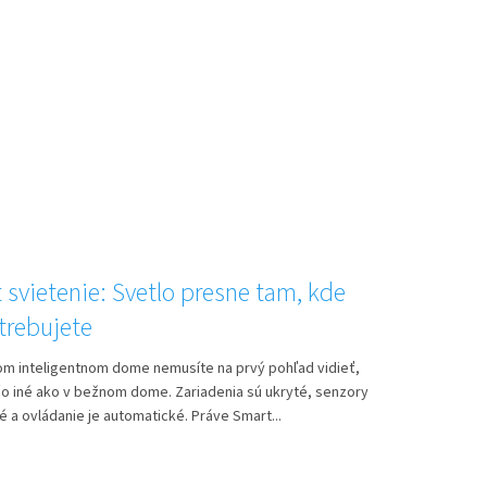
 svietenie: Svetlo presne tam, kde
trebujete
om inteligentnom dome nemusíte na prvý pohľad vidieť,
čo iné ako v bežnom dome. Zariadenia sú ukryté, senzory
é a ovládanie je automatické. Práve Smart...