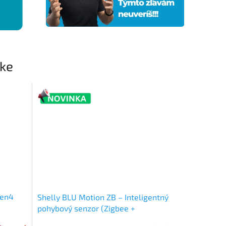
uke
Gen4
Shelly BLU Motion ZB – Inteligentný
pohybový senzor (Zigbee +
Bluetooth)