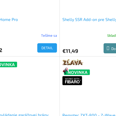
 Home Pro
Shelly SSR Add-on pre Shelly
Tešíme sa
Skla
DETAIL
Do
2
€11,49
ovládanie garážovej brány
Remotec ZXT-800 - Z-Wave 