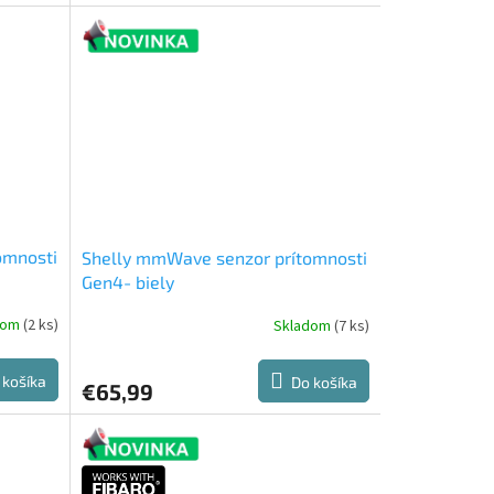
omnosti
Shelly mmWave senzor prítomnosti
Gen4- biely
dom
(2 ks)
Skladom
(7 ks)
 košíka
Do košíka
€65,99