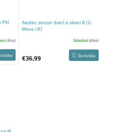
 Pill
Aeotec senzor dverí a okien 8 (Z-
Wave LR)
dom
(4 ks)
Skladom
(6 ks)
 košíka
Do košíka
€36,99
na iR