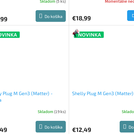
Skladom
(5 ks)
Momentálne ne
Do košíka
€18,99
,99
y Plug M Gen3 (Matter) -
Shelly Plug M Gen3 (Matter) 
a
Skladom
(19 ks)
Sklad
Do košíka
Do
,49
€12,49