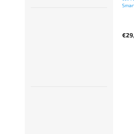
Smar
€29