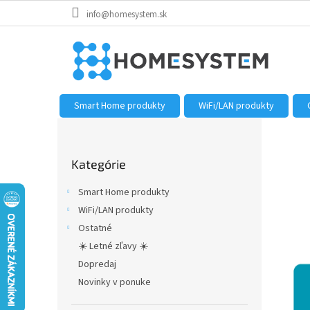
Prejsť
info@homesystem.sk
na
obsah
Smart Home produkty
WiFi/LAN produkty
B
o
Preskočiť
č
Kategórie
kategórie
n
ý
Smart Home produkty
p
WiFi/LAN produkty
a
Ostatné
n
e
☀️ Letné zľavy ☀️
l
Dopredaj
Novinky v ponuke