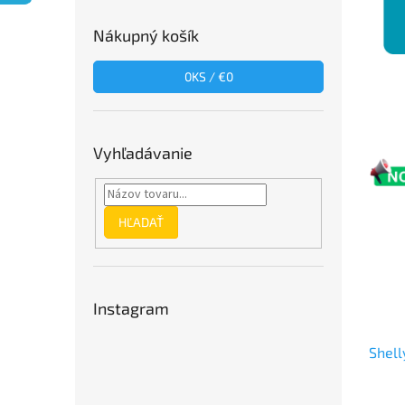
Nákupný košík
0
KS /
€0
Vyhľadávanie
HĽADAŤ
Instagram
Shel